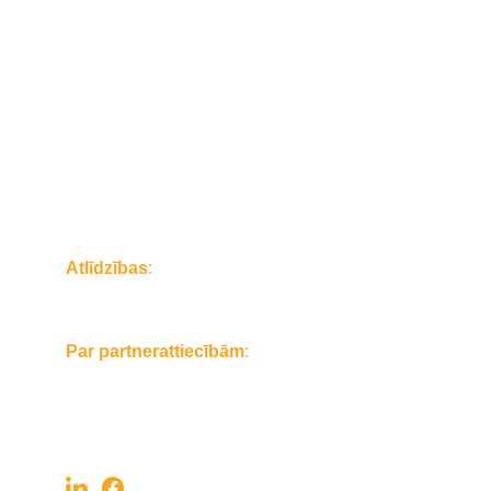
Klientiem:
Atlīdzību pieteikšana
Apdrošināšanas noteikumi un dokumenti
Servisa partneri
Saziņa:
Atlīdzības
:
Tel. 
+371 6111 2162
E-pasts: 
atlidzibas@mangoinsurance.eu
Par partnerattiecībām
:
Tel. 
+371 2643 6366
E-pasts: 
pardosana@mangoinsurance.eu