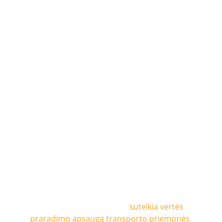
GAP DRAUDIMAS - 
RINKOS VERTĖS 
APSAUGA
NAUJŲ IR NAUDOTŲ TRANSPORTO 
PRIEMONIŲ SAVININKAMS
AUGANTI NAUDA
MANGO GAP draudimas 
suteikia vertės 
praradimo apsaugą transporto priemonės 