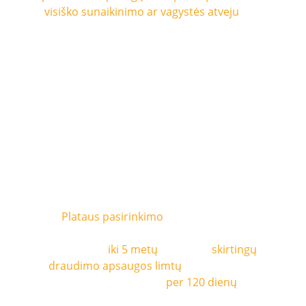
visiško sunaikinimo ar vagystės atveju
, kai 
KASKO draudimas atlygina tik nuostolius 
lygius Jūsų transporto priemonės rinkos 
vertei įvykio metu. Vertės sumažėjimas 
kiekvienas metais vis didėja, o per 5 metus 
gali siekti 50%.
LANKSTUS 
PASIRINKIMAS
Plataus pasirinkimo
 GAP draudimo 
sprendimas.  Sutartį sudaryti galite 
laikotarpiui
 iki 5 metų
, rinkitis iš 
skirtingų 
draudimo apsaugos limtų
, apsispręskite 
dėl sutarties sudarymo 
per 120 dienų
 nuo 
automobilio įsigijimo. Būkite ramūs - GAP 