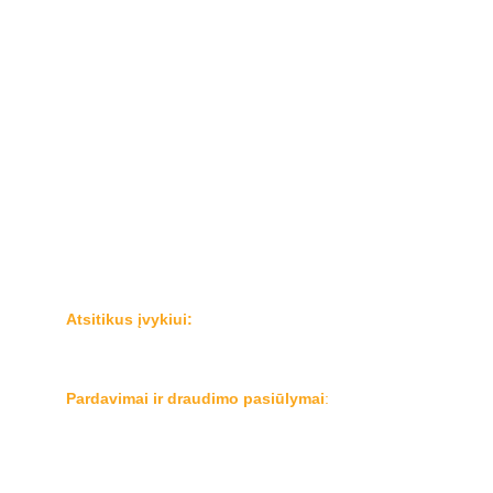
Privatumo ir slapukų politika
Karjera
Klientams:
Registruoti žalą
Draudimo taisyklės ir dokumentai
Serviso partneriai
Bendraukime:
Atsitikus įvykiui:
Tel.  
+37070011222
El.p.: 
zalos@mangoinsurance.eu
Pardavimai ir draudimo pasiūlymai
:
Tel.  
+37070011202
El.p.: 
pardavimai@mangoinsurance.eu