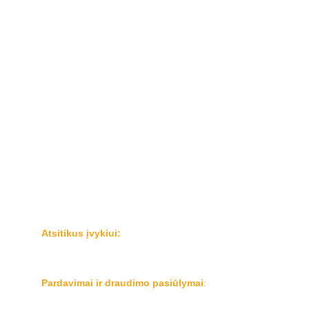
Kontaktai
Privatumo ir slapukų politika
Karjera
Klientams:
Registruoti žalą
Draudimo taisyklės ir dokumentai
Serviso partneriai
Bendraukime:
Atsitikus įvykiui:
Tel.  
+37070011222
El.p.: 
zalos@mangoinsurance.eu
Pardavimai ir draudimo pasiūlymai
:
Tel.  
+37070011202