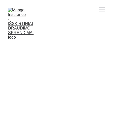
MANGO
INSURANCE
Patikimi automobilio 
garantijos ir draudimo 
sprendimai, 
sukurti 
moderniam vairuotojui 
ir atsakingam verslui.
“
Per kelerius metus subūrėme stiprią automobilių, 