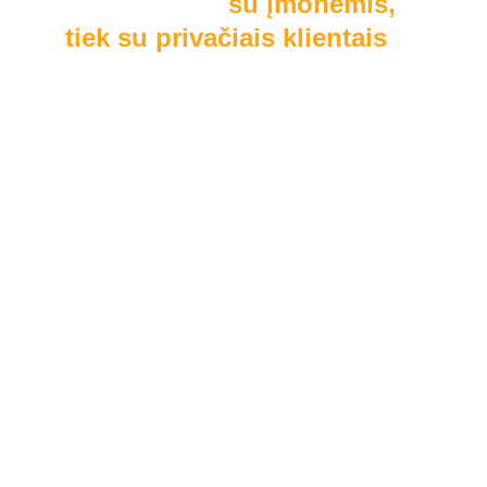
Dirbame tiek 
su įmonėmis, 
tiek su privačiais klientais
Automobilių pardavėjams:
Fiziniams asmenims: