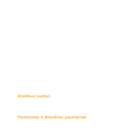
Kontaktai
Privatumo ir slapukų politika
Karjera
Klientams:
Registruoti žalą
Draudimo taisyklės ir dokumentai
Serviso partneriai
Bendraukime:
Atsitikus įvykiui:
Tel.  
+37070011222
El.p.: 
zalos@mangoinsurance.eu
Pardavimai ir draudimo pasiūlymai
:
Tel.  
+37070011202
El.p.: 
pardavimai@mangoinsurance.eu